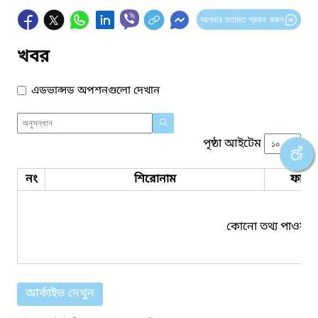
আপনার মতামত প্রদান করুন
খবর
এডভান্সড অপশনগুলো দেখান
পৃষ্ঠা আইটেম
নং
শিরোনাম
ফাইল
কোনো তথ্য পাওয়া য
আর্কাইভ দেখুন