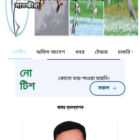
সাতক্ষীরা
নোটিশ
অফিস আদেশ
খবর
টেন্ডার
চাকরি কর্ন
নো
কোনো তথ্য পাওয়া যায়নি।
টিশ
সকল
খামার ব্যবস্থাপক