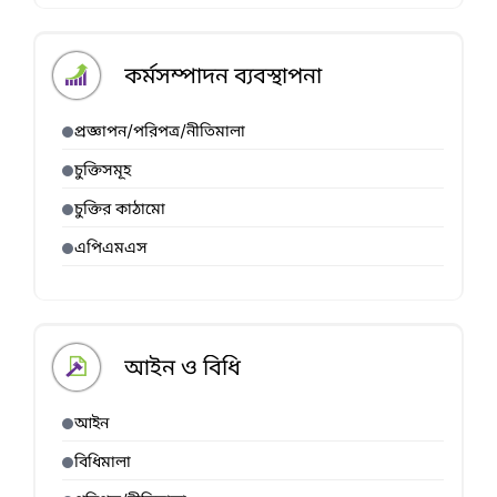
কর্মসম্পাদন ব্যবস্থাপনা
প্রজ্ঞাপন/পরিপত্র/নীতিমালা
চুক্তিসমূহ
চুক্তির কাঠামো
এপিএমএস
আইন ও বিধি
আইন
বিধিমালা