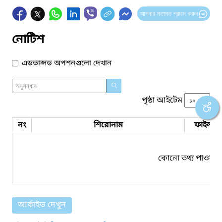
আপনার মতামত প্রদান করুন
নোটিশ
এডভান্সড অপশনগুলো দেখান
পৃষ্ঠা আইটেম
নং
শিরোনাম
ফাইল সম
কোনো তথ্য পাওয়া য
আর্কাইভ দেখুন